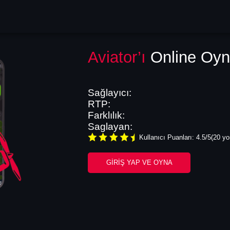
Aviator’ı
Online Oy
Sağlayıcı:
RTP:
Farklılık:
Saglayan:
Kullanıcı Puanları: 4.5/5(20 y
GIRIŞ YAP VE OYNA