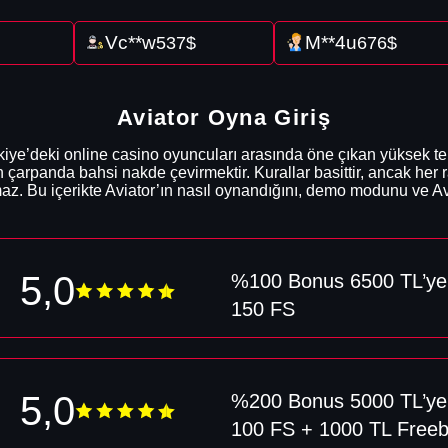
Vc**w
M**4u
537$
676$
Aviator Oyna Giriş
Türkiye’deki online casino oyuncuları arasında öne çıkan yüksek
rpanda bahsi nakde çevirmektir. Kurallar basittir, ancak her r
. Bu içerikte Aviator’ın nasıl oynandığını, demo modunu ve Avi
5,0
%100 Bonus 6500 TL’ye
150 FS
5,0
%200 Bonus 5000 TL’ye
100 FS + 1000 TL Freeb