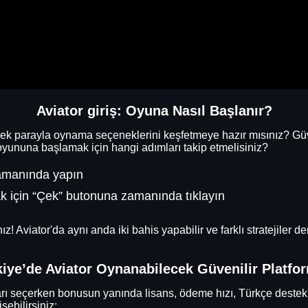
Aviator giriş: Oyuna Nasıl Başlanır?
parayla oynama seçeneklerini keşfetmeye hazır mısınız? Güveni
 oyununa başlamak için hangi adımları takip etmelisiniz?
amanında yapın
k için “Çek” butonuna zamanında tıklayın
Aviator'da aynı anda iki bahis yapabilir ve farklı stratejiler den
iye’de Aviator Oynanabilecek Güvenilir Platfo
rı seçerken bonusun yanında lisans, ödeme hızı, Türkçe destek 
şebilirsiniz: